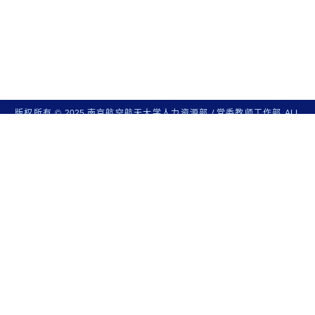
版权所有 © 2025 南京航空航天大学人力资源部 / 党委教师工作部 ALL
RIGHTS RESERVED
地址：江苏省南京市秦淮区御道街29号 邮编: 210016
后台管理
技术支
持：梦蕾科技
校内链接
校外链接