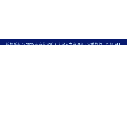
版权所有 © 2025 南京航空航天大学人力资源部 / 党委教师工作部 ALL
RIGHTS RESERVED
地址：江苏省南京市秦淮区御道街29号 邮编: 210016
后台管理
技术支
持：梦蕾科技
校内链接
校外链接