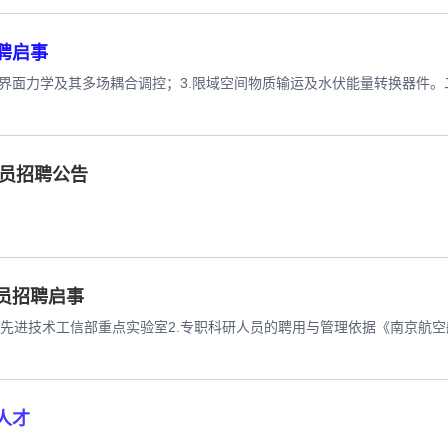
聘启事
.界面力学及其多场耦合调控；3.限域空间物质输运及水伏能量转换器件。
人员招聘公告
员招聘启事
机先进技术工信部重点实验室2.专职科研人员的聘用与管理依据《南京航
人才